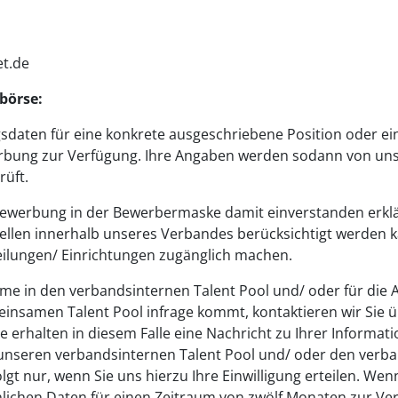
t.de
nbörse:
gsdaten für eine konkrete ausgeschriebene Position oder e
erbung zur Verfügung. Ihre Angaben werden sodann von uns
rüft.
ebewerbung in der Bewerbermaske damit einverstanden erklä
llen innerhalb unseres Verbandes berücksichtigt werden k
lungen/ Einrichtungen zugänglich machen.
ahme in den verbandsinternen Talent Pool und/ oder für die
nsamen Talent Pool infrage kommt, kontaktieren wir Sie ü
erhalten in diesem Falle eine Nachricht zu Ihrer Informati
n unseren verbandsinternen Talent Pool und/ oder den ver
t nur, wenn Sie uns hierzu Ihre Einwilligung erteilen. Wenn
sönlichen Daten für einen Zeitraum von zwölf Monaten zur Ve