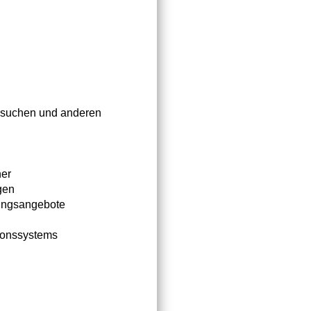
besuchen und anderen
ner
gen
tungsangebote
ionssystems