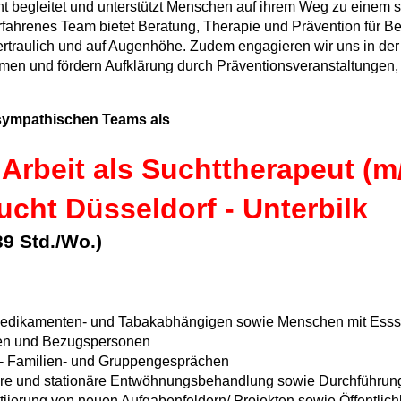
ht begleitet und unterstützt Menschen auf ihrem Weg zu einem 
rfahrenes Team bietet Beratung, Therapie und Prävention für Be
ertraulich und auf Augenhöhe.
Zudem engagieren wir uns in der Ö
hemen und fördern Aufklärung durch Präventionsveranstaltunge
 sympathischen Teams als
 Arbeit als Suchttherapeut (m
ucht Düsseldorf - Unterbilk
 39 Std./Wo.)
 Medikamenten- und Tabakabhängigen sowie Menschen mit Ess
gen und Bezugspersonen
r- Familien- und Gruppengesprächen
ionäre und stationäre Entwöhnungsbehandlung sowie Durchführu
tiierung von neuen Aufgabenfeldern/ Projekten sowie Öffentlichk