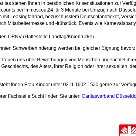
aritas stehen Ihnen in persönlichen Krisensituationen zur Verfü
counts bei Immoscout24 für 3 Monate bei Umzug nach Düsse
 mit Leasingfahrrad, bezuschusstem Deutschlandticket, Versic
ch Mitarbeitermesse und -frühstück, Events wie Karnevalsparty,
den ÖPNV (Haltestelle Landtag/Kniebrücke)
nnten Schwerbehinderung werden bei gleicher Eignung bevorzug
 freuen uns über Bewerbungen von Menschen ungeachtet ihrer 
 Geschlechts, des Alters, ihrer Religion oder ihrer sexuellen Id
e steht Ihnen Frau Kindor unter 0211 1602-1530 gerne zur Verfüg
rer Fachstelle Sucht finden Sie unter:
Caritasverband Düsseldor